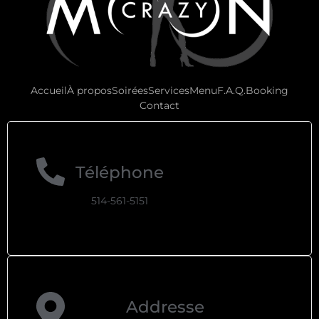
Accueil
À propos
Soirées
Services
Menu
F.A.Q.
Booking
Contact
Téléphone
514-561-5151
Addresse