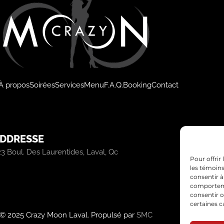
À propos
Soirées
Services
Menu
F.A.Q.
Booking
Contact
DDRESSE
H
23 Boul. Des Laurentides, Laval, Qc
Tou
Pour offrir
les témoins
consentir à
comportemen
consentir o
certaines c
© 2025 Crazy Moon Laval. Propulsé par
SMC