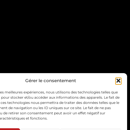
EURES D'OUVERTURE
Gérer le consentement
s les soirs 19h30 à 3h00
 les meilleures expériences, nous utilisons des technologies telles que
 pour stocker et/ou accéder aux informations des appareils. Le fait de
 ces technologies nous permettra de traiter des données telles que le
t de navigation ou les ID uniques sur ce site. Le fait de ne pas
u de retirer son consentement peut avoir un effet négatif sur
aractéristiques et fonctions.