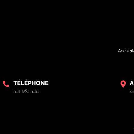
Accueil
TÉLÉPHONE
A
514-561-5151
2